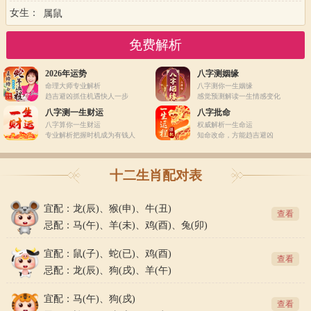
女生：
2026年运势
八字测姻缘
命理大师专业解析
八字测你一生姻缘
趋吉避凶抓住机遇快人一步
感觉预测解读一生情感变化
八字测一生财运
八字批命
八字算你一生财运
权威解析一生命运
专业解析把握时机成为有钱人
知命改命，方能趋吉避凶
十二生肖配对表
宜配：龙(辰)、猴(申)、牛(丑)
查看
忌配：马(午)、羊(未)、鸡(酉)、兔(卯)
宜配：鼠(子)、蛇(已)、鸡(酉)
查看
忌配：龙(辰)、狗(戌)、羊(午)
宜配：马(午)、狗(戍)
查看