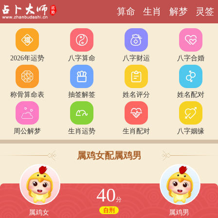
算命
生肖
解梦
灵签
别刷了，上面什么也没有！
2026年运势
八字算命
八字财运
八字合婚
称骨算命表
抽签解签
姓名评分
姓名配对
周公解梦
生肖运势
生肖配对
八字姻缘
属鸡女
配
属鸡男
40
分
自刑
属鸡女
属鸡男