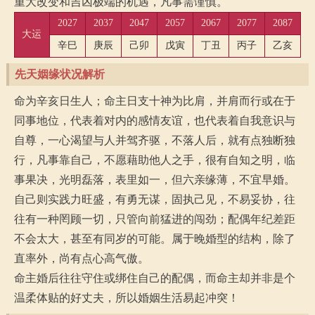
重大改变和吉凶极端的机遇，凡事需谨慎。
2027
2037
2047
2057
2067
2077
2087
大运
辛巳
庚辰
己卯
戊寅
丁丑
丙子
乙亥
先天姻缘状况解析
命为辛亥日生人；命主日支十神为比肩，并肩而行或在于
同事地位，代表着对内的感情友谊，也代表着自我意识与
自尊，一心渴望与人并驾齐驱，不落人后，就有点独断独
行，凡事靠自己，不愿藉助他人之手，很有自知之明，临
事果决，光明磊落，表里如一，但六亲缘薄，不宜早婚。
自己则实践力旺盛，有勇无谋，固执己见，不易妥协，往
往有一种罔顾一切，只管向前猛进的闯劲；配偶年纪差距
不会太大，甚至有同岁的可能。属于晚婚型的结构，除了
直率外，尚有点心高气傲。
命主婚后往往守住或绑住自己的配偶，而命主却并非是个
温柔体贴的好丈夫，所以婚姻生活易起冲突！