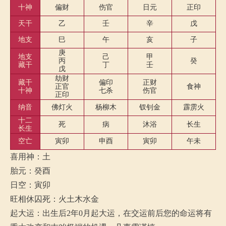
十神
偏财
伤官
日元
正印
天干
乙
壬
辛
戊
地支
巳
午
亥
子
庚
地支
己
甲
丙
癸
藏干
丁
壬
戊
劫财
藏干
偏印
正财
正官
食神
十神
七杀
伤官
正印
纳音
佛灯火
杨柳木
钗钊金
霹雳火
十二
死
病
沐浴
长生
长生
空亡
寅卯
申酉
寅卯
午未
喜用神：土
胎元：癸酉
日空：寅卯
旺相休囚死：火土木水金
起大运：出生后2年0月起大运，在交运前后您的命运将有