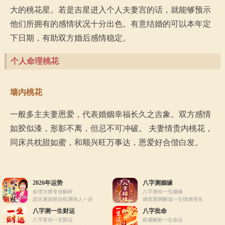
大的桃花星。若是吉星进入个人夫妻宫的话，就能够预示
他们所拥有的感情状况十分出色。有意结婚的可以本年定
下日期，有助双方婚后感情稳定。
个人命理桃花
墙内桃花
一般多主夫妻恩爱，代表婚姻幸福长久之吉象。双方感情
如胶似漆，形影不离，但忌不可冲破。 夫妻情贵内桃花，
同床共枕甜如蜜，和顺兴旺万事达，恩爱好合偕白发。
2026年运势
八字测姻缘
命理大师专业解析
八字测你一生姻缘
趋吉避凶抓住机遇快人一步
感觉预测解读一生情感变化
八字测一生财运
八字批命
八字算你一生财运
权威解析一生命运