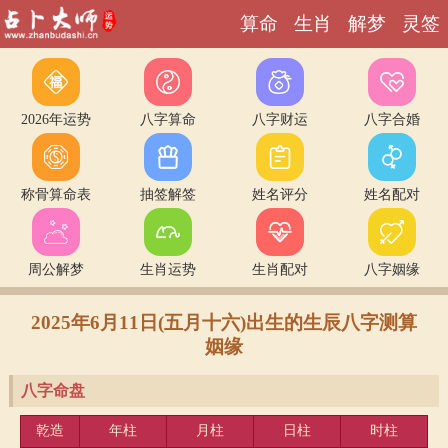
算命
生肖
解梦
灵签
别刷了，上面什么也没有！
2026年运势
八字算命
八字财运
八字合婚
称骨算命表
抽签解签
姓名评分
姓名配对
周公解梦
生肖运势
生肖配对
八字姻缘
2025年6月11日(五月十六)出生的生辰八字测算
姻缘
八字命盘
乾造
年柱
月柱
日柱
时柱